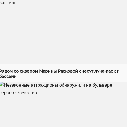
Рядом со сквером Марины Расковой снесут луна-парк и
бассейн