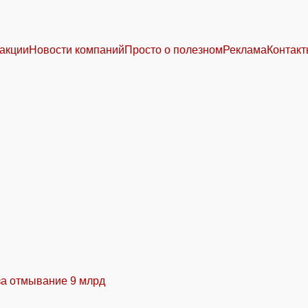
акции
Новости компаний
Просто о полезном
Реклама
Контак
за отмывание 9 млрд