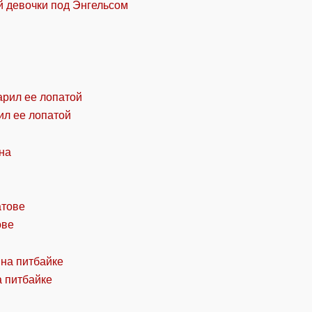
й девочки под Энгельсом
ил ее лопатой
ове
а питбайке