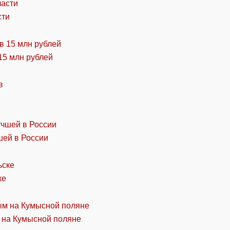
сти
15 млн рублей
шей в России
ке
 на Кумысной поляне