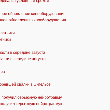
отделался условным сроком
онное обновление кинооборудования
отники
асти в середине августа
ара
горевшей свалки в Энгельсе
«получил серьезную нейротравму»