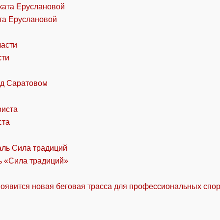
та Еруслановой
сти
од Саратовом
ста
ль «Сила традиций»
оявится новая беговая трасса для профессиональных спо