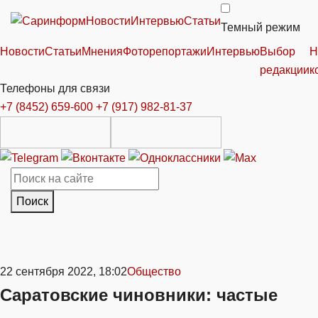
Новости
Интервью
Статьи
Темный режим
Новости
Статьи
Мнения
Фоторепортажи
Интервью
Выбор
Н
редакции
к
Телефоны для связи
+7 (8452) 659-600
+7 (917) 982-81-37
Поиск
22 сентября 2022, 18:02
Общество
Саратовские чиновники: частые