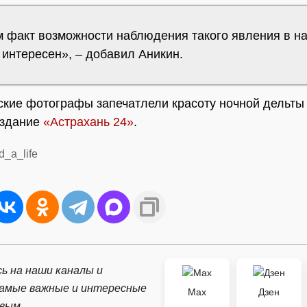
м факт возможности наблюдения такого явления в н
 интересен», – добавил Аникин.
ские фотографы запечатлели красоту ночной дельты
издание
«Астрахань 24»
.
d_a_life
ь на наши каналы и
самые важные и интересные
Max
Дзен
рвым