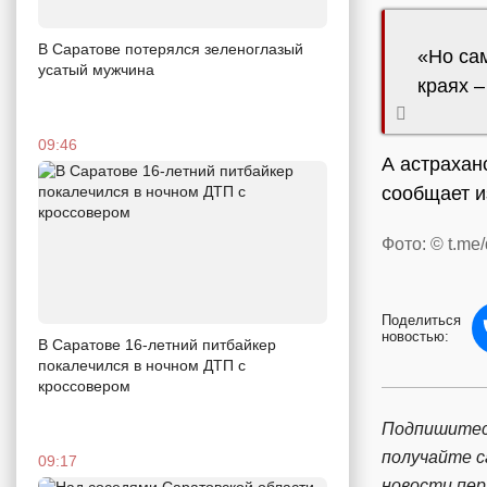
В Саратове потерялся зеленоглазый
«Но са
усатый мужчина
краях –
09:46
А астрахан
сообщает 
Фото: © t.me/
Поделиться
новостью:
В Саратове 16-летний питбайкер
покалечился в ночном ДТП с
кроссовером
Подпишитес
получайте 
09:17
новости пе