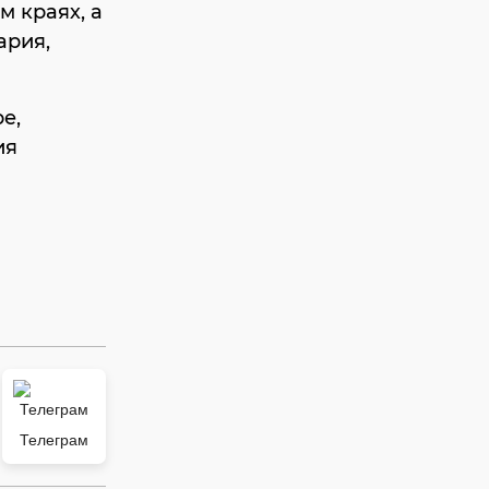
 краях, а
ария,
е,
ия
Телеграм