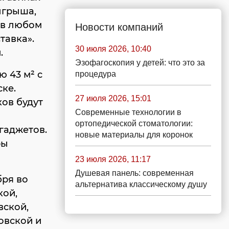
ыгрыша,
 в любом
Новости компаний
тавка».
30 июля 2026, 10:40
.
Эзофагоскопия у детей: что это за
 43 м² с
процедура
ке.
27 июля 2026, 15:01
ов будут
Современные технологии в
ортопедической стоматологии:
гаджетов.
новые материалы для коронок
ры
23 июля 2026, 11:17
Душевая панель: современная
бря во
альтернатива классическому душу
кой,
вской,
овской и