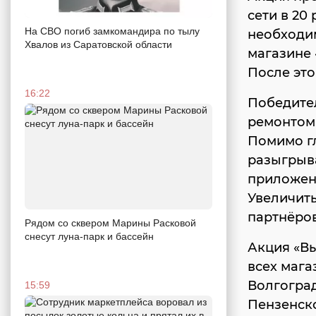
сети в 20
На СВО погиб замкомандира по тылу
необходим
Хвалов из Саратовской области
магазине 
После это
16:22
Победите
ремонтом 
Помимо гл
разыгрыва
приложени
Увеличит
партнёров
Рядом со сквером Марины Расковой
снесут луна-парк и бассейн
Акция «Вы
всех мага
Волгоград
15:59
Пензенско