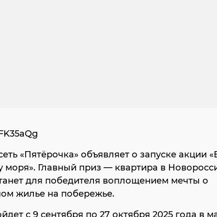
zFK35aQg
сеть «Пятёрочка» объявляет о запуске акции 
у моря». Главный приз — квартира в Новоросс
танет для победителя воплощением мечты о
ом жилье на побережье.
йдет с 9 сентября по 27 октября 2025 года в м