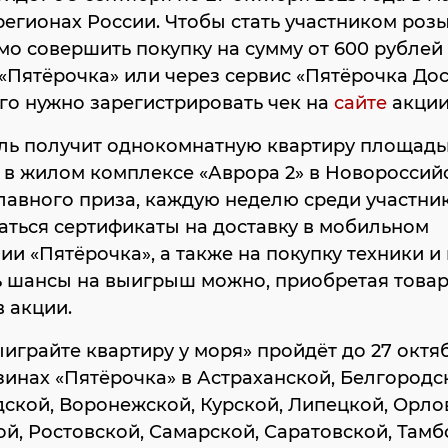
 регионах России. Чтобы стать участником роз
о совершить покупку на сумму от 600 рублей
«Пятёрочка» или через сервис «Пятёрочка Дос
го нужно зарегистрировать чек на
сайте
акции
ль получит однокомнатную квартиру площадью
в жилом комплексе «Аврора 2» в Новороссийс
авного приза, каждую неделю среди участник
ться сертификаты на доставку в мобильном
и «Пятёрочка», а также на покупку техники и 
ь шансы на выигрыш можно, приобретая това
 акции.
играйте квартиру у моря» пройдёт до 27 октя
зинах «Пятёрочка» в Астраханской, Белгородс
ской, Воронежской, Курской, Липецкой, Орло
й, Ростовской, Самарской, Саратовской, Тамб