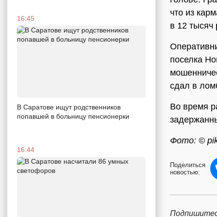
что из кар
16:45
в 12 тысяч 
Оперативни
поселка Но
мошенничес
сдал в лом
Во время р
В Саратове ищут родственников
попавшей в больницу пенсионерки
задержанны
Фото: © pi
16:44
Поделиться
новостью:
Подпишитес