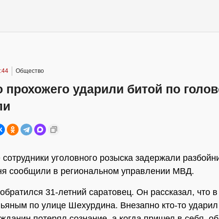
:44
Общество
 прохожего ударили битой по голов
ли
 сотрудники уголовного розыска задержали разбойн
ня сообщили в региональном управлении МВД.
обратился 31-летний саратовец. Он рассказал, что в
ьяным по улице Шехурдина. Внезапно кто-то ударил 
ажданин потерял сознание, а когда пришел в себя, о