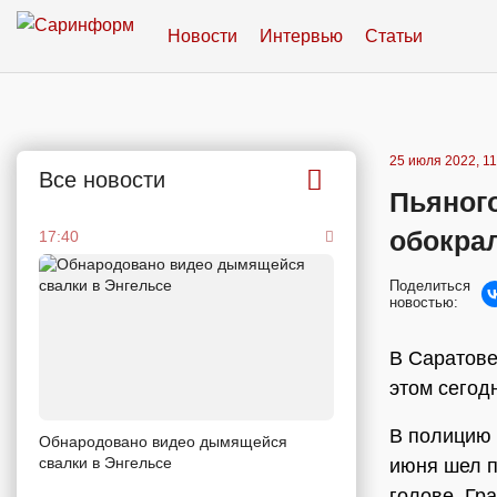
Новости
Интервью
Статьи
25 июля 2022, 11
Все новости
Пьяного
обокра
17:40
Поделиться
новостью:
В Саратове
этом сегод
В полицию 
Обнародовано видео дымящейся
свалки в Энгельсе
июня шел п
голове. Гр