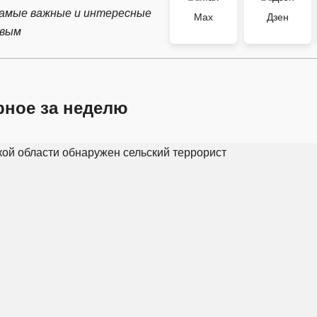
самые важные и интересные
Max
Дзен
рвым
рное за неделю