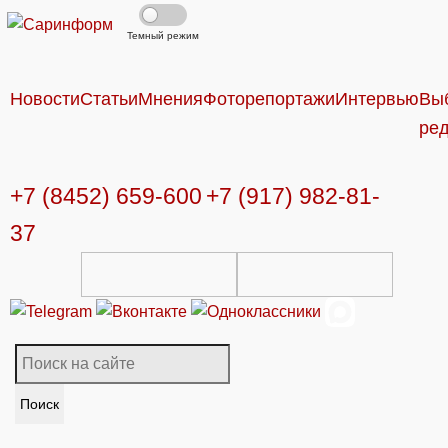
Темный режим
Новости
Статьи
Мнения
Фоторепортажи
Интервью
Вы
ре
+7 (8452) 659-600
+7 (917) 982-81-
37
Поиск