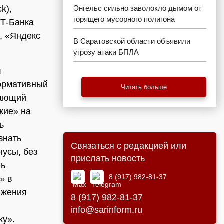
k),
Энгельс сильно заволокло дымом от
горящего мусорного полигона
 Т-Банка
, «Яндекс
В Саратовской области объявили
угрозу атаки БПЛА
л
формативный
Читать больше
вающий
кие» на
ь
знать
Связаться с редакцией или
усы, без
прислать новость
ль
8 (917) 982-81-37
» в
ижения
8 (917) 982-81-37
info@sarinform.ru
ку».