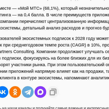
месте — «Мой МТС» (68,1%), который незначительно 
тинга — на 0,4 балла. В числе преимуществ прилож
 компании перечисляют централизованную информац
косистемы, детальный анализ расходов и прогноз буд
зователей экосистемных подписок к 2028 году может
к при среднегодовом темпе роста (CAGR) в 10%, пр
Partners Consulting. Компании продолжают улучшать с
 подписки, фокусируясь на более близких для их биз
ворят участники рынка. При этом пользовательский о
нии приложений напрямую влияет как на продажи, та
клиента в контуре экосистемы, напоминают аналитик
 на наши каналы и получайте самые важные и интересные