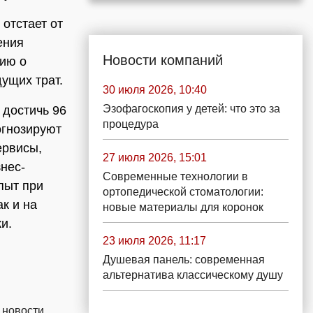
отстает от
ения
Новости компаний
ию о
ущих трат.
30 июля 2026, 10:40
Эзофагоскопия у детей: что это за
 достичь 96
процедура
огнозируют
ервисы,
27 июля 2026, 15:01
нес-
Современные технологии в
пыт при
ортопедической стоматологии:
к и на
новые материалы для коронок
и.
23 июля 2026, 11:17
Душевая панель: современная
альтернатива классическому душу
 новости