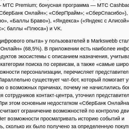
 МТС Premium; бонусная программа — МТС Cashbac
СберБанк Онлайн»; «СберПрайм»; «СберСпасибо»),
ро», «Баллы Браво»), «Яндекса» («Яндекс с Алисой»
»; баллы «Плюса») и VK.
ифрового опыта» у пользователей в Markswebb ста
Онлайн» (68,5%). В приложении есть наиболее ин
одуктов экосистемы с описанием назначения, учиты
 категории поиска по сервисам, а также «самые широ
ожности персонализации, перечисляет представител
Параллельно существует чат-бот, который помогает у
 о возможных причинах, почему не начислились бон
я сотрудников контакт-центра, уточнил представите
При этом основным недостатком «СберБанк Онлайна
считают ограничение возможностей по контролю дв
Нет возможности просматривать историю событий и
ь, сколько их было получено за определенную покуп