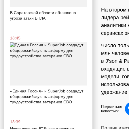
На втором 
В Саратовской области объявлена
лидера рей
угроза атаки БПЛА
аналитики
сервисах э
18:45
Число поль
млн челове
в J’son & 
входящие в
модели, го
использова
«Единая Россия» и SuperJob создадут
удержание 
общероссийскую платформу для
трудоустройства ветеранов СВО
Поделиться
новостью:
18:39
Подпишитесь
Исследование ВТБ: ежемесячная