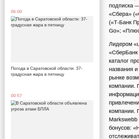
подписка —
06:00
«Сбера» («
(«Т-Банк П
Go»; «Плюс
Лидером «ц
«СберБанк 
каталог пр
Погода в Саратовской области: 37-
названия и
градусная жара в пятницу
рынке возм
компании. 
информацию
00:57
привлечени
компании. 
Markswebb 
бонусов: «
отслеживат