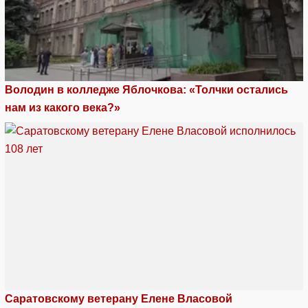
Володин в колледже Яблочкова: «Толчки остались
нам из какого века?»
Саратовскому ветерану Елене Власовой