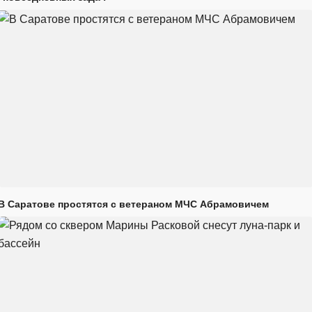
В Саратове простятся с ветераном МЧС Абрамовичем