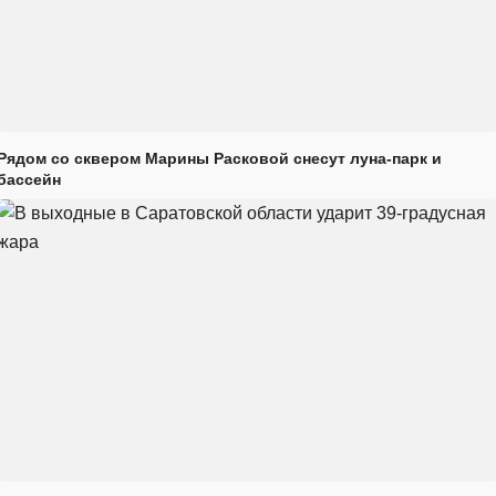
Рядом со сквером Марины Расковой снесут луна-парк и
бассейн