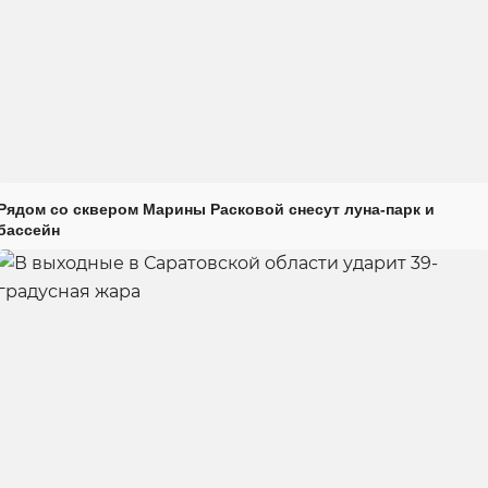
Рядом со сквером Марины Расковой снесут луна-парк и
бассейн