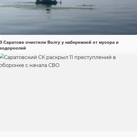
В Саратове очистили Волгу у набережной от мусора и
водорослей