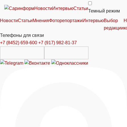
Новости
Интервью
Статьи
Темный режим
Новости
Статьи
Мнения
Фоторепортажи
Интервью
Выбор
Н
редакции
к
Телефоны для связи
+7 (8452) 659-600
+7 (917) 982-81-37