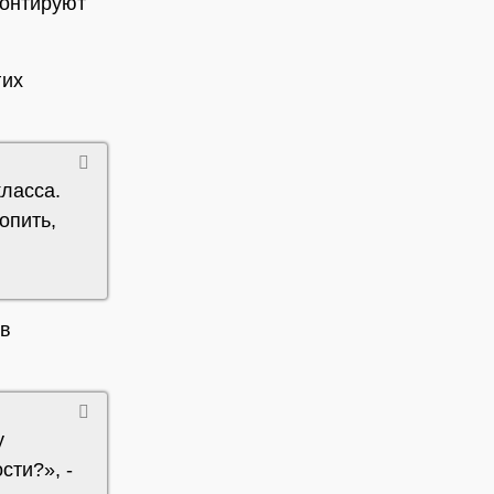
монтируют
гих
класса.
опить,
 в
у
сти?», -