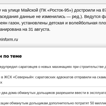
 на улице Майской (ПК «Росток-95») достроили на 8
аседания данные не изменились — ред.). Ведутся 
сеян газон, установлены детская и волейбольная пл
анирована на 31 августа.
inform.ru
и по теме
едупредил саратовцев о новых махинациях при строительстве 
 в ЖСК «Северный»: саратовских адвокатов отправили на скам
ых
е два дома обманутых дольщиков разрешили ввести в эксплуат
сации обманутым дольщикам дополнительно потратят 50 милли