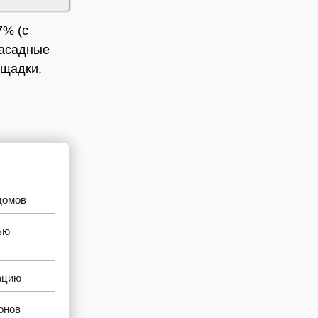
7% (с
фасадные
ощадки.
домов
ью
ацию
онов