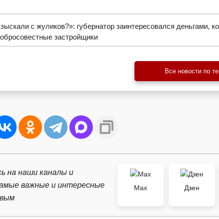
зыскали с жуликов?»: губернатор заинтересовался деньгами, к
добросовестные застройщики
Все новости по т
ь на наши каналы и
самые важные и интересные
Max
Дзен
рвым