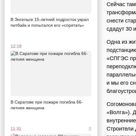
Сейчас там
трансформа
В Энгельсе 15-летний подросток украл
снести ста
питбайк и попытался его «спрятать»
сдадут 30 
Одна из жи
12:18
подстанцию
«СПГЭС про
переподклю
параллельн
и мы его с
благоустро
В Саратове при пожаре погибла 66-
Согомонова
летняя женщина
«Волга»). 
внутренние
Строители 
11:31