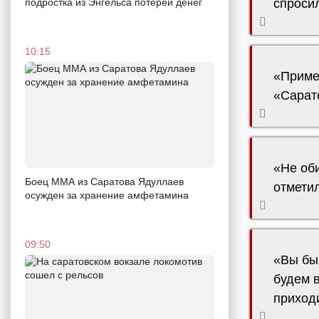
подростка из Энгельса потерей денег
спроси
10:15
«Приме
«Сарат
«Не об
Боец ММА из Саратова Ядуллаев
отметил
осужден за хранение амфетамина
09:50
«Вы бы 
будем в
приходи