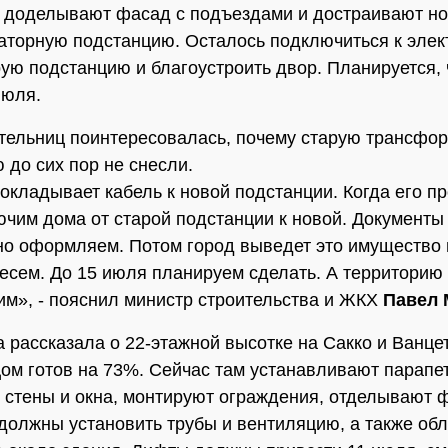
 доделывают фасад с подъездами и достраивают н
торную подстанцию. Осталось подключиться к элек
рую подстанцию и благоустроить двор. Планируется, 
июля.
тельниц поинтересовалась, почему старую трансфо
 до сих пор не снесли.
кладывает кабель к новой подстанции. Когда его п
чим дома от старой подстанции к новой. Документы
о оформляем. Потом город выведет это имущество 
несем. До 15 июля планируем сделать. А территорию
им», - пояснил министр строительства и ЖКХ
Павел 
 рассказала о 22-этажной высотке на Сакко и Ванце
Дом готов на 73%. Сейчас там устанавливают парапе
 стены и окна, монтируют ограждения, отделывают 
должны установить трубы и вентиляцию, а также об