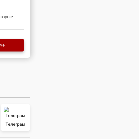
оторые
еме
Телеграм