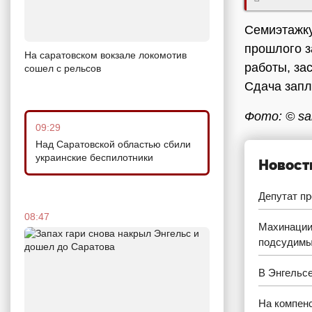
Семиэтажку
прошлого з
На саратовском вокзале локомотив
работы, за
сошел с рельсов
Сдача запл
Фото: © sar
09:29
Над Саратовской областью сбили
украинские беспилотники
Новост
Депутат пр
08:47
Махинации
подсудим
В Энгельс
На компен