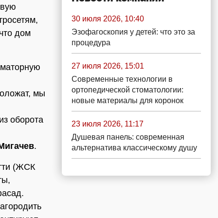
овую
30 июля 2026, 10:40
тросетям,
Эзофагоскопия у детей: что это за
что дом
процедура
27 июля 2026, 15:01
рматорную
Современные технологии в
ортопедической стоматологии:
роложат, мы
новые материалы для коронок
из оборота
23 июля 2026, 11:17
Душевая панель: современная
Мигачев
.
альтернатива классическому душу
тти (ЖСК
ты,
фасад.
лагородить