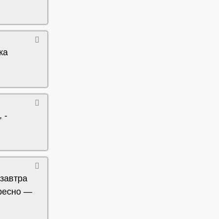
ка
 -
 завтра
ересно —