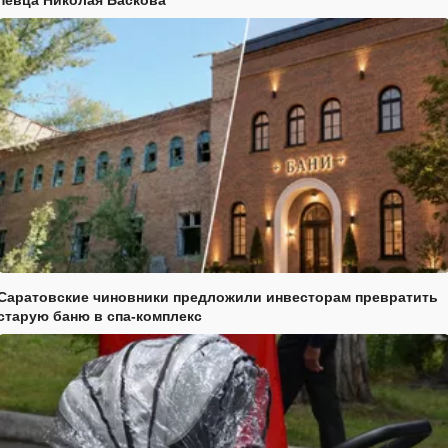
певца Николая Баскова
Саратовские чиновники предложили инвесторам превратить
старую баню в спа-комплекс