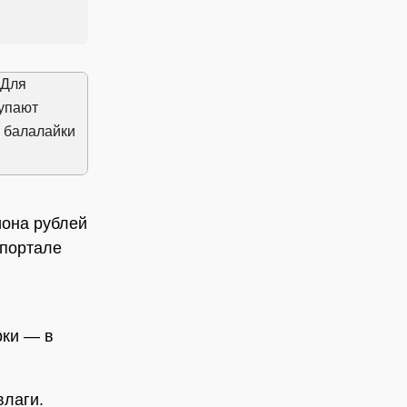
иона рублей
 портале
рки — в
влаги.