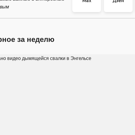
Max
Дзен
рвым
рное за неделю