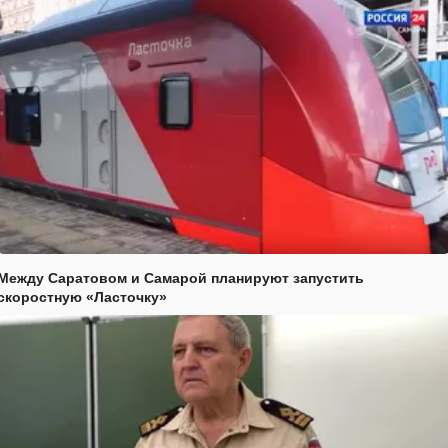
Между Саратовом и Самарой планируют запустить
скоростную «Ласточку»