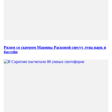
Рядом со сквером Марины Расковой снесут луна-парк и
бассейн