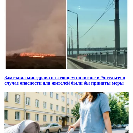
Замглавы минздрава о тлеющем полигоне в Энгельсе: в
случае опасности для жителей были бы приняты меры