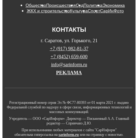
Общество
Происшествия
Суд
Политика
Экономика
ЖКХ и строительство
Культура
Спорт
СарИнФото
КОНТАКТЫ
г. Саратов, ул. Горького, 21
+7 (917) 982-81-37
+7 (8452) 659-600
info@sarinform.ru
РЕКЛАМА
Регистрационный номер серия Эл № ФС77-80393 от 01 марта 2021 г. выдано
Федеральной службой по надзору в сфере связи, информационных технологий и
массовых коммуникаций.
Учредитель — ООО «СарИнформ». Директор — Письменный А.А. Главный
редактор — Спринчанэ Д.Ю.
При использовании любых материалов с сайта "СарИнформ"
обязательна гиперссылка на
sarinform.ru
или на страницу с новостью.