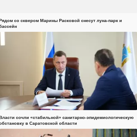
Рядом со сквером Марины Расковой снесут луна-парк и
бассейн
Власти сочли «стабильной» санитарно-эпидемиологическую
обстановку в Саратовской области