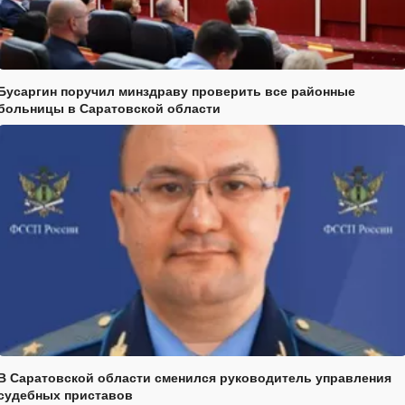
Бусаргин поручил минздраву проверить все районные
больницы в Саратовской области
В Саратовской области сменился руководитель управления
судебных приставов