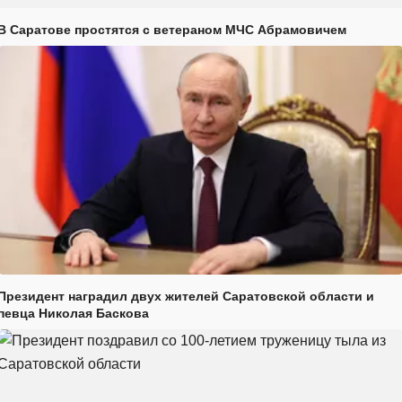
В Саратове простятся с ветераном МЧС Абрамовичем
Президент наградил двух жителей Саратовской области и
певца Николая Баскова