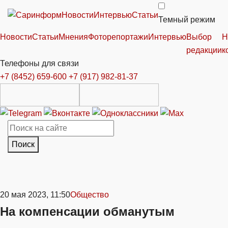
Новости
Интервью
Статьи
Темный режим
Новости
Статьи
Мнения
Фоторепортажи
Интервью
Выбор
Н
редакции
к
Телефоны для связи
+7 (8452) 659-600
+7 (917) 982-81-37
Поиск
20 мая 2023, 11:50
Общество
На компенсации обманутым