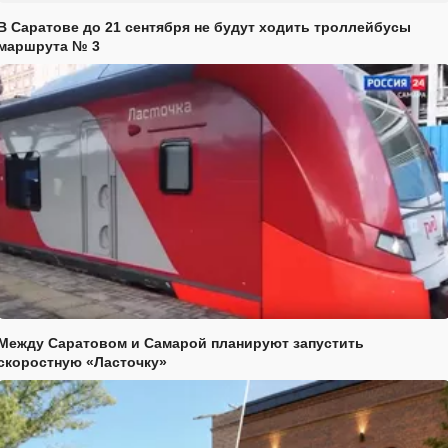
В Саратове до 21 сентября не будут ходить троллейбусы
маршрута № 3
Между Саратовом и Самарой планируют запустить
скоростную «Ласточку»