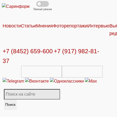
Темный режим
Новости
Статьи
Мнения
Фоторепортажи
Интервью
Вы
ре
+7 (8452) 659-600
+7 (917) 982-81-
37
Поиск