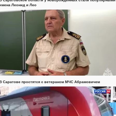
имена Леонид и Лео
В Саратове простятся с ветераном МЧС Абрамовичем