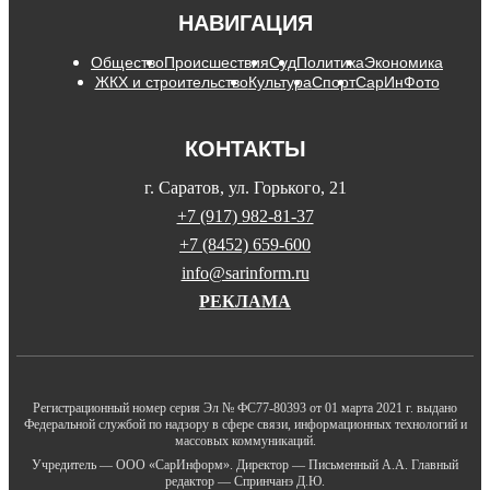
НАВИГАЦИЯ
Общество
Происшествия
Суд
Политика
Экономика
ЖКХ и строительство
Культура
Спорт
СарИнФото
КОНТАКТЫ
г. Саратов, ул. Горького, 21
+7 (917) 982-81-37
+7 (8452) 659-600
info@sarinform.ru
РЕКЛАМА
Регистрационный номер серия Эл № ФС77-80393 от 01 марта 2021 г. выдано
Федеральной службой по надзору в сфере связи, информационных технологий и
массовых коммуникаций.
Учредитель — ООО «СарИнформ». Директор — Письменный А.А. Главный
редактор — Спринчанэ Д.Ю.