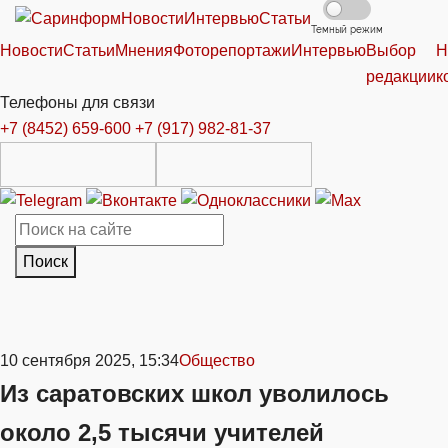
Новости
Интервью
Статьи
Темный режим
Новости
Статьи
Мнения
Фоторепортажи
Интервью
Выбор
Н
редакции
к
Телефоны для связи
+7 (8452) 659-600
+7 (917) 982-81-37
Поиск
10 сентября 2025, 15:34
Общество
Из саратовских школ уволилось
около 2,5 тысячи учителей