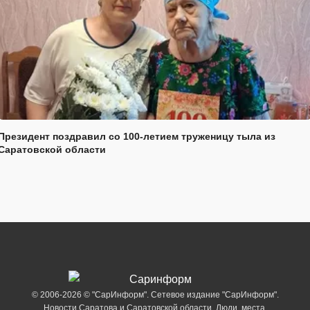
Президент поздравил со 100-летием труженицу тыла из
Саратовской области
© 2006-2026 © "СарИнформ". Сетевое издание "СарИнформ".
Новости Саратова и Саратовской области. Люди, места,