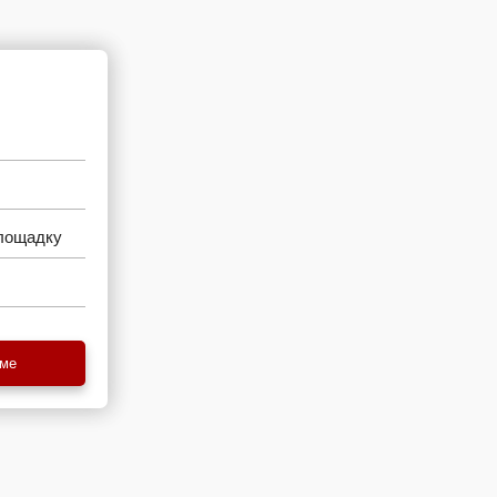
площадку
еме