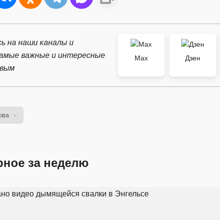
ь на наши каналы и
самые важные и интересные
Max
Дзен
рвым
ова
рное за неделю