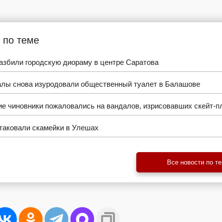
 по теме
азбили городскую диораму в центре Саратова
алы снова изуродовали общественный туалет в Балашове
ие чиновники пожаловались на вандалов, изрисовавших скейт-
таковали скамейки в Улешах
Все новости по т