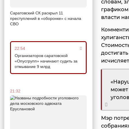
словам, 
графиком
Саратовский СК раскрыл 11
власти на
преступлений в «оборонке» с начала
СВО
Комментир
хулиганст
Стоимость
22:54
достигать
Организаторов саратовской
исчисляет
«Опусгрупп» начинают судить за
отмывание 9 млрд
«Нару
может 
21:32
уголов
Мэр потр
собраниях