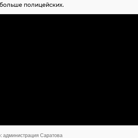
 больше полицейских.
о: администрация Саратова