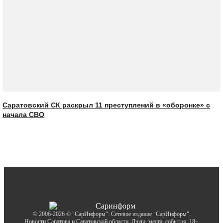
Саратовский СК раскрыл 11 преступлений в «оборонке» с
начала СВО
© 2006-2026 © "СарИнформ". Сетевое издание "СарИнформ".
Новости Саратова и Саратовской области. Люди, места, события. 18+