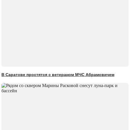
В Саратове простятся с ветераном МЧС Абрамовичем