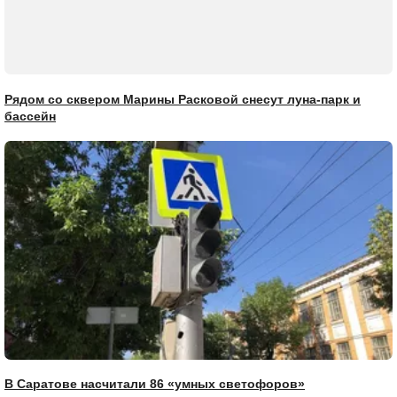
Рядом со сквером Марины Расковой снесут луна-парк и
бассейн
В Саратове насчитали 86 «умных светофоров»