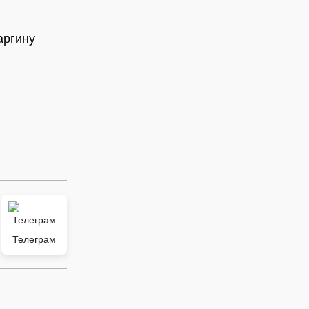
аргину
Телеграм