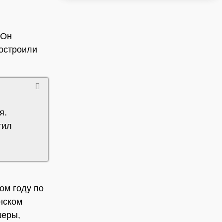
 Он
построили
я.
тил
ом году по
нском
шеры,