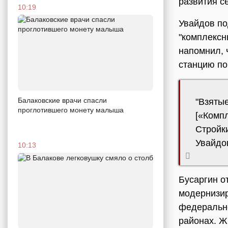
развития с
10:19
Увайдов по
"комплексн
напомнил, 
станцию по
Балаковские врачи спасли
"Взяты
проглотившего монету малыша
[«Комп
Стройки
Увайдо
10:13
Бусаргин о
модернизир
федерально
районах. Ж