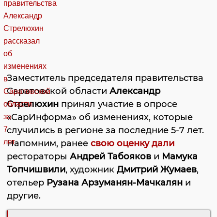
Заместитель председателя правительства
Саратовской области
Александр
Стрелюхин
принял участие в опросе
«СарИнформа» об изменениях, которые
случились в регионе за последние 5-7 лет.
Напомним, ранее
свою оценку дали
рестораторы
Андрей Табояков
и
Мамука
Топчишвили
, художник
Дмитрий Жумаев
,
отельер
Рузана Арзуманян-Мачкалян
и
другие.