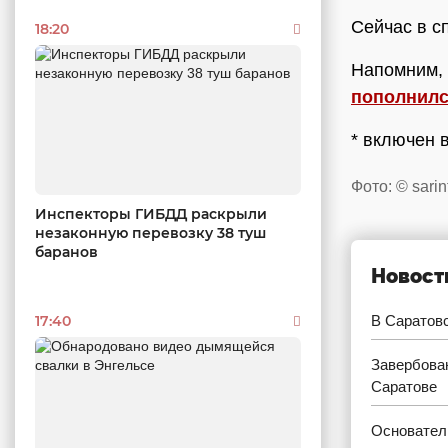
Сейчас в с
18:20
Напомним, 
пополнил
​​​​​​​* вк
Фото: © sarin
Инспекторы ГИБДД раскрыли
незаконную перевозку 38 туш
баранов
Новост
17:40
В Саратовс
Завербован
Саратове
Основател