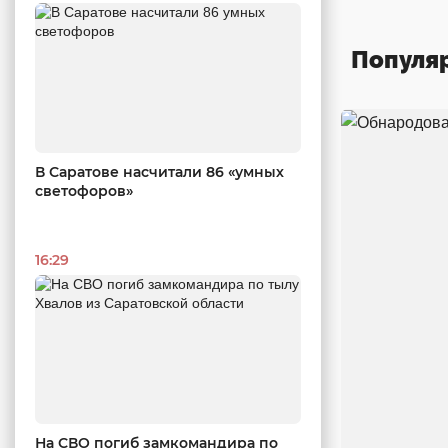
Популя
В Саратове насчитали 86 «умных
светофоров»
16:29
На СВО погиб замкомандира по