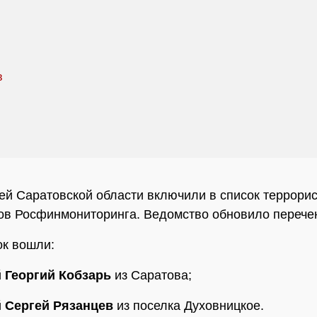
ей Саратовской области включили в список террорис
ов Росфинмониторинга. Ведомство обновило перечен
ок вошли:
й
Георгий Кобзарь
из Саратова;
й
Сергей Рязанцев
из поселка Духовницкое.