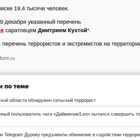
писке 19,4 тысячи человек.
9 декабря указанный перечень
ся
саратовцем
Дмитрием Кухтой
*.
лючен в перечень террористов и экстремистов на территор
form.ru
и по теме
кой области обнаружен сельский террорист
ный пользователь чата «Дайвинчик/Leo» пытался совершить те
ю Telegram Дурову предъявили обвинение в содействии террор