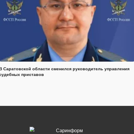
В Саратовской области сменился руководитель управления
судебных приставов