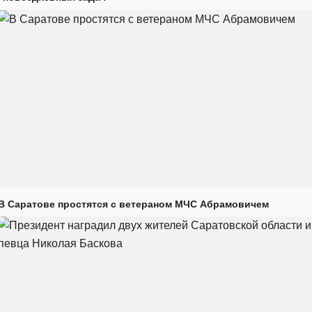
В Саратове простятся с ветераном МЧС Абрамовичем