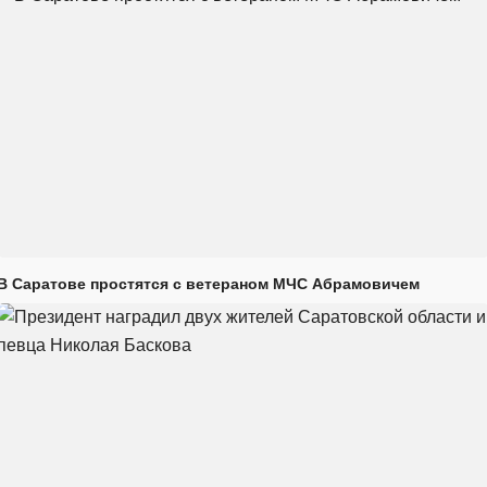
В Саратове простятся с ветераном МЧС Абрамовичем