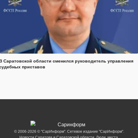
В Саратовской области сменился руководитель управления
судебных приставов
© 2006-2026 © "СарИнформ". Сетевое издание "СарИнформ".
Новости Саратова и Саратовской области. Люди, места,