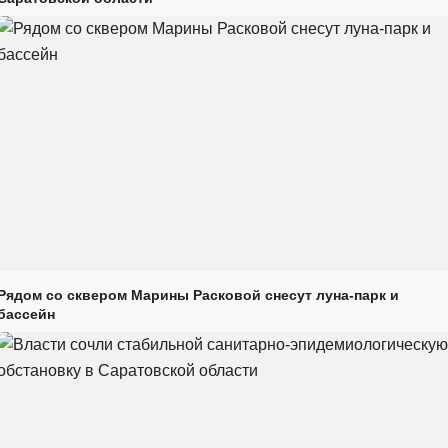
Рядом со сквером Марины Расковой снесут луна-парк и
бассейн