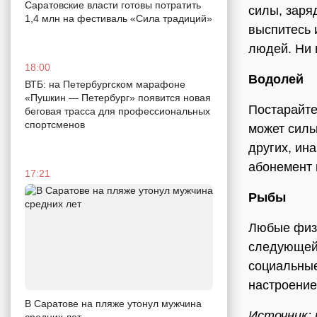
Саратовские власти готовы потратить
силы, заря
1,4 млн на фестиваль «Сила традиций»
выспитесь 
людей. Ни 
18:00
Водолей
ВТБ: на Петербургском марафоне
«Пушкин — Петербург» появится новая
Постарайте
беговая трасса для профессиональных
спортсменов
может силь
других, ин
абонемент 
17:21
Рыбы
Любые физи
следующей 
социальные
настроение
В Саратове на пляже утонул мужчина
Источник: 
средних лет