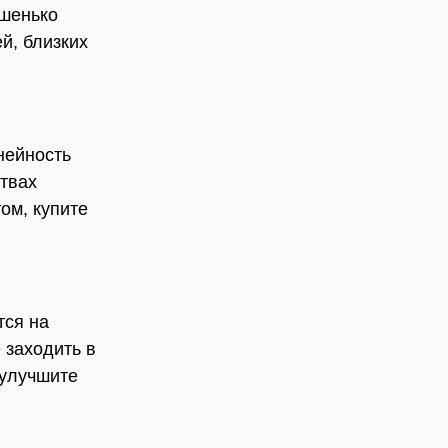
ошенько
й, близких
нейность
ствах
ом, купите
тся на
 заходить в
 улучшите