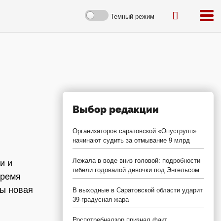
Темный режим
Выбор редакции
Организаторов саратовской «Опусгрупп»
начинают судить за отмывание 9 млрд
Лежала в воде вниз головой: подробности
и и
гибели годовалой девочки под Энгельсом
время
бы новая
В выходные в Саратовской области ударит
39-градусная жара
Роспотребнадзор признал факт