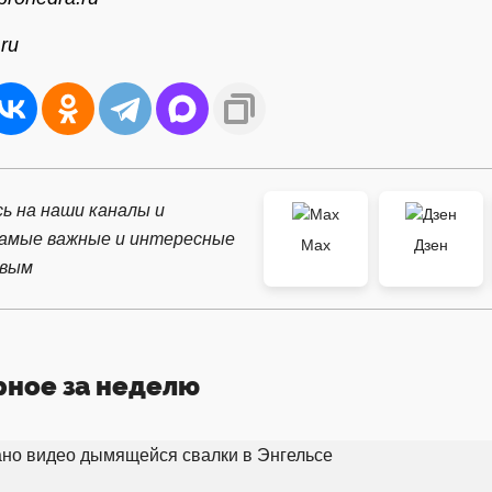
ru
ь на наши каналы и
самые важные и интересные
Max
Дзен
рвым
рное за неделю