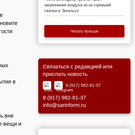
загрязнения воздуха из-за горевшей
свалки в Энгельсе
е
бновите
гости
Читать больше
ных
Связаться с редакцией или
прислать новость
ытия в
8 (917) 982-81-37
8 (917) 982-81-37
info@sarinform.ru
ь вне
е вещи и