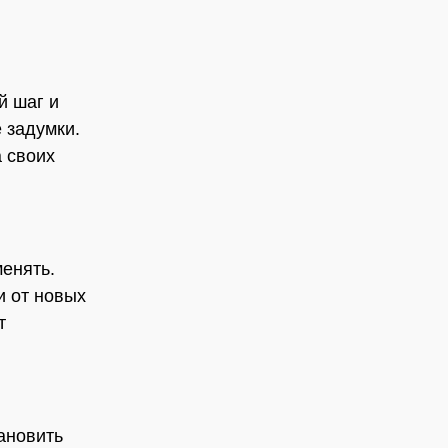
й шаг и
 задумки.
а своих
менять.
и от новых
т
ановить