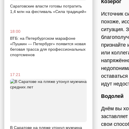
Козерог
Саратовские власти готовы потратить
1,4 млн на фестиваль «Сила традиций»
Источник с
похоже, ис
ситуация. 
18:00
благополуч
ВТБ: на Петербургском марафоне
«Пушкин — Петербург» появится новая
признайте 
беговая трасса для профессиональных
или коллег
спортсменов
напряжённо
недопонима
17:21
оставаться
идут недос
Водолей
Днём ​​вы 
заставляет
свои спосо
В Саратове на пляже утонул мужчина