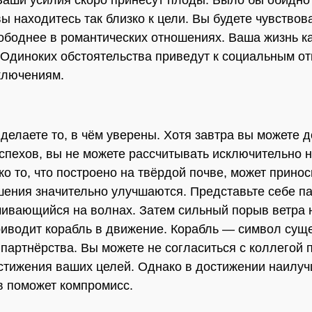
Ваши усилия скоро принесут плоды. Было бы обидно
вы находитесь так близко к цели. Вы будете чувствов
ободнее в романтических отношениях. Ваша жизнь к
 Одиноких обстоятельства приведут к социальным о
ключениям.
делаете то, в чём уверены. Хотя завтра вы можете 
спехов, вы не можете рассчитывать исключительно 
ько то, что построено на твёрдой почве, может прино
ения значительно улучшаются. Представьте себе па
чивающийся на волнах. Затем сильный порыв ветра 
риводит корабль в движение. Корабль — символ су
 партнёрства. Вы можете не согласиться с коллегой 
стижения ваших целей. Однако в достижении наилу
в поможет компромисс.