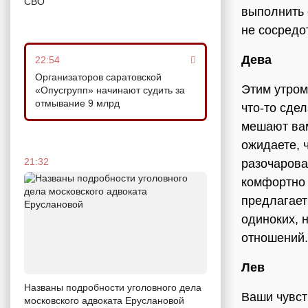
СВО
выполнить 
не сосредо
Дева
22:54
Организаторов саратовской
Этим утром
«Опусгрупп» начинают судить за
отмывание 9 млрд
что-то сде
мешают вам
ожидаете, 
21:32
разочарова
комфортно 
предлагает
одиноких, 
отношений.
Лев
Названы подробности уголовного дела
Ваши чувст
московского адвоката Еруслановой