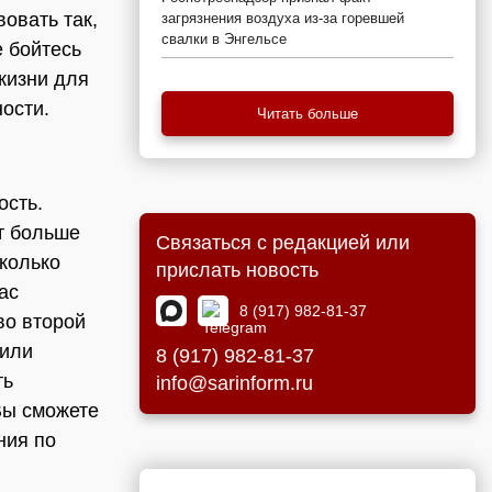
овать так,
загрязнения воздуха из-за горевшей
свалки в Энгельсе
е бойтесь
жизни для
ости.
Читать больше
ость.
т больше
Связаться с редакцией или
колько
прислать новость
ас
8 (917) 982-81-37
во второй
 или
8 (917) 982-81-37
ть
info@sarinform.ru
Вы сможете
ния по