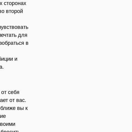
х сторонах
во второй
чувствовать
мечтать для
зобраться в
биции и
а.
 от себя
ает от вас.
 ближе вы к
кие
своими