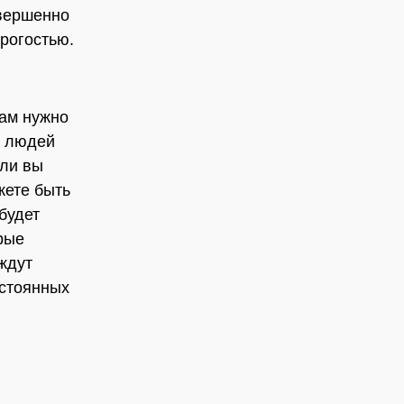
овершенно
рогостью.
вам нужно
х людей
сли вы
жете быть
будет
рые
ждут
остоянных