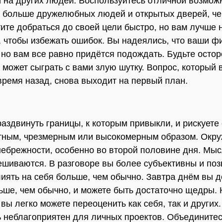
и на других людей. Воспользуйтесь отличной возмож
 больше дружелюбных людей и открытых дверей, че
тите добраться до своей цели быстро, но вам лучше 
, чтобы избежать ошибок. Вы надеялись, что ваши 
 но вам все равно придётся подождать. Будьте осто
 может сыграть с вами злую шутку. Вопрос, который 
время назад, снова выходит на первый план.
раздвинуть границы, к которым привыкли, и рискуете
стным, чрезмерным или высокомерным образом. Ок
небрежности, особенно во второй половине дня. Мыс
ешиваются. В разговоре вы более субъективны и по
иять на себя больше, чем обычно. Завтра днём ​​вы 
ше, чем обычно, и можете быть достаточно щедры. 
вы легко можете переоценить как себя, так и других.
ь неблагоприятен для личных проектов. Объединитес