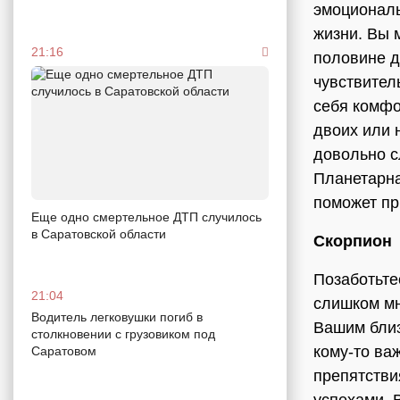
эмоциональ
жизни. Вы 
21:16
половине д
чувствител
себя комфо
двоих или 
довольно с
Планетарна
поможет пр
Еще одно смертельное ДТП случилось
в Саратовской области
Скорпион
Позаботьте
21:04
слишком мно
Водитель легковушки погиб в
Вашим близ
столкновении с грузовиком под
кому-то ва
Саратовом
препятстви