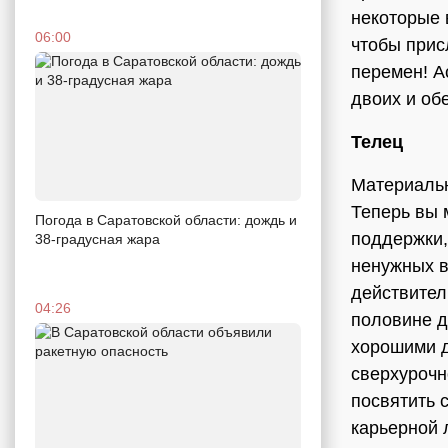
некоторые 
06:00
чтобы прис
перемен! А
двоих и об
Телец
Материальн
Теперь вы 
Погода в Саратовской области: дождь и
поддержки,
38-градусная жара
ненужных в
действител
04:26
половине д
хорошими д
сверхурочн
посвятить 
карьерной 