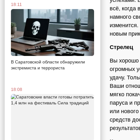
успехами. 
18:11
всё, когда 
намного св
изменится.
новым при
Стрелец
Вы хорошо 
В Саратовской области обнаружили
экстремиста и террориста
огромных у
удачу. Тол
Ваши отнош
18:08
мягко пока
паруса и п
или нового
средств до
результато