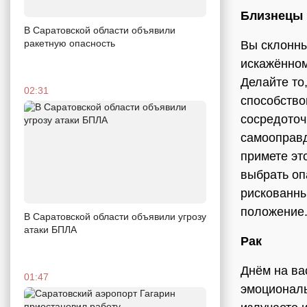
Близнецы
В Саратовской области объявили
ракетную опасность
Вы склонны
искажённом
Делайте то
02:31
способство
сосредоточ
самооправд
примете эт
выбрать оп
рискованны
положение
В Саратовской области объявили угрозу
атаки БПЛА
Рак
Днём ​​на 
01:47
эмоциональ