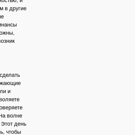
ностью, и
м в другие
не
финансы
рожны,
возник
 сделать
ружающие
ли и
зволяете
доверяете
На волне
 Этот день
ь, чтобы