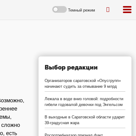
Темный режим
Выбор редакции
Организаторов саратовской «Опусгрупп»
начинают судить за отмывание 9 млрд
Лежала в воде вниз головой: подробности
Возможно,
гибели годовалой девочки под Энгельсом
треннее
лемы,
В выходные в Саратовской области ударит
39-градусная жара
т сложно
о, есть
Роспотребнадзор признал факт