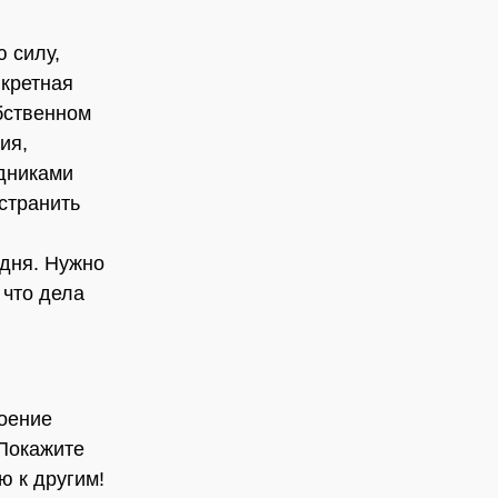
ю силу,
нкретная
бственном
ия,
удниками
странить
 дня. Нужно
 что дела
роение
 Покажите
ю к другим!