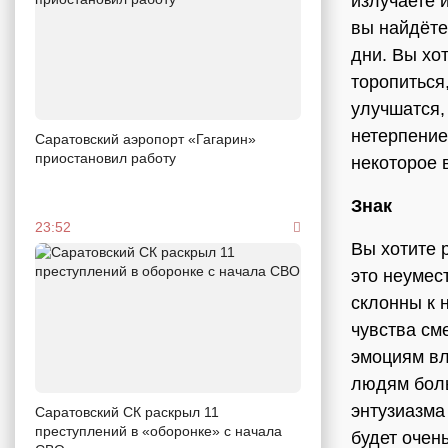
излучаете 
вы найдёте
дни. Вы хо
торопиться
улучшатся,
нетерпение
Саратовский аэропорт «Гагарин»
приостановил работу
некоторое 
Знак
23:52
Вы хотите 
это неуме
склонны к 
чувства см
эмоциям вл
людям боль
энтузиазма 
Саратовский СК раскрыл 11
преступлений в «оборонке» с начала
будет очен