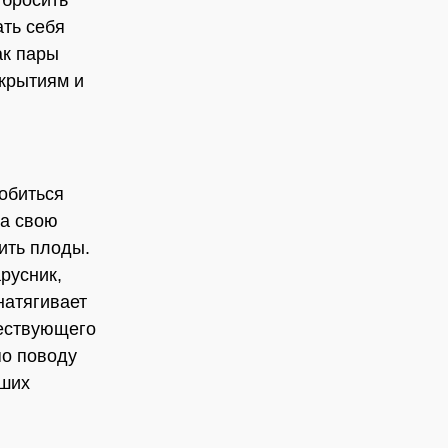
 бросить
ать себя
ак пары
ткрытиям и
добиться
на свою
сить плоды.
русник,
натягивает
ществующего
по поводу
чших