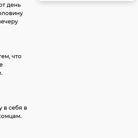
от день
оловину
вечеру
ем, что
е
.
 в себя в
комцам.