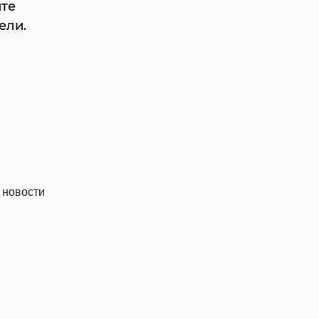
ите
ели.
 новости