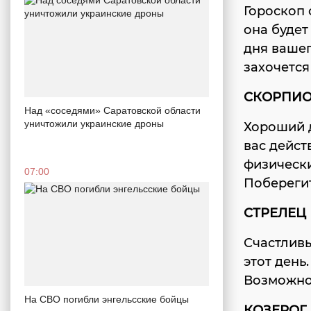
Гороскоп 
она будет
дня вашег
захочется
СКОРПИ
Над «соседями» Саратовской области
уничтожили украинские дроны
Хороший д
вас дейст
физически
07:00
Поберегит
СТРЕЛЕЦ
Счастливы
этот день
Возможно 
На СВО погибли энгельсские бойцы
КОЗЕРОГ