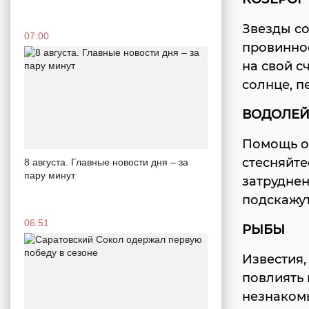
Звезды со
07:00
провиннос
на свой с
солнце, п
ВОДОЛЕ
Помощь о
стесняйте
8 августа. Главные новости дня – за
пару минут
затруднен
подскажу
06:51
РЫБЫ
Известия,
повлиять 
незнаком