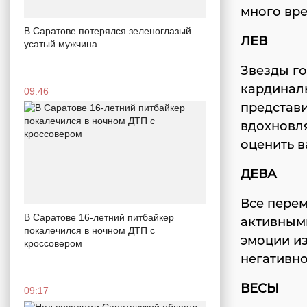
много вре
В Саратове потерялся зеленоглазый
ЛЕВ
усатый мужчина
Звезды го
кардинал
09:46
представи
вдохновл
оценить в
ДЕВА
Все перем
В Саратове 16-летний питбайкер
активными
покалечился в ночном ДТП с
эмоции из
кроссовером
негативн
ВЕСЫ
09:17