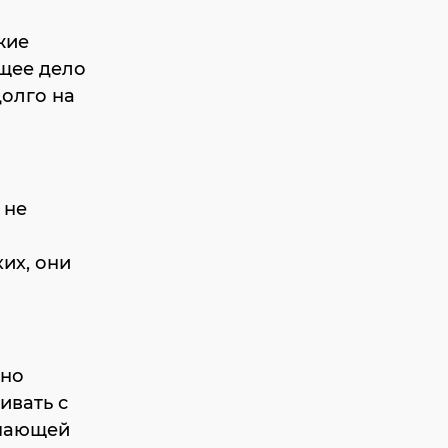
жие
бщее дело
долго на
 не
их, они
ьно
ивать с
упающей