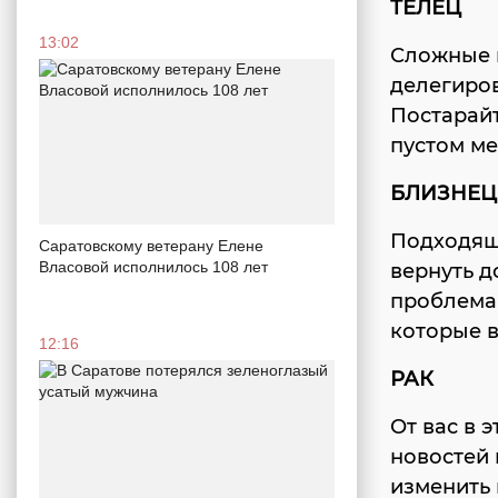
ТЕЛЕЦ
13:02
Сложные п
делегиров
Постарайт
пустом ме
БЛИЗНЕ
Подходящи
Саратовскому ветерану Елене
Власовой исполнилось 108 лет
вернуть д
проблема 
которые в
12:16
РАК
От вас в 
новостей 
изменить 