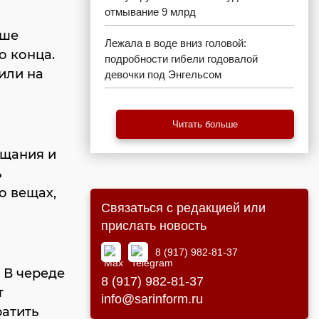
отмывание 9 млрд
чше
Лежала в воде вниз головой:
о конца.
подробности гибели годовалой
или на
девочки под Энгельсом
Читать больше
ещания и
ь
о вещах,
Связаться с редакцией или
прислать новость
8 (917) 982-81-37
. В череде
8 (917) 982-81-37
т
info@sarinform.ru
ратить