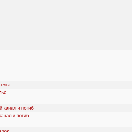
льс
канал и погиб