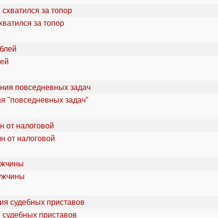
хватился за топор
лей
ия "повседневных задач"
лн от налоговой
мужчины
я судебных приставов