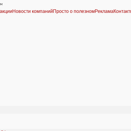
им
акции
Новости компаний
Просто о полезном
Реклама
Контак