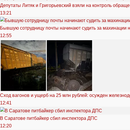
Депутаты Литяк и Григорьевский взяли на контроль обращ
13:21
Бывшую сотрудницу почты начинают судить за махинации н
12:55
Сход вагонов и ущерб на 25 млн рублей: осужден железно
12:41
В Саратове питбайкер сбил инспектора ДПС
12:20