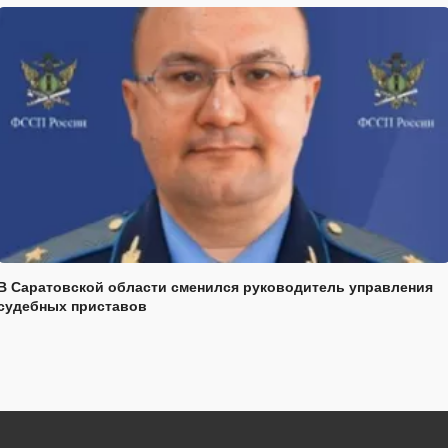
В Саратовской области сменился руководитель управления
судебных приставов