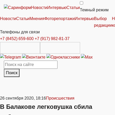
Новости
Интервью
Статьи
Темный режим
Новости
Статьи
Мнения
Фоторепортажи
Интервью
Выбор
Н
редакции
к
Телефоны для связи
+7 (8452) 659-600
+7 (917) 982-81-37
Поиск
26 сентября 2020, 18:16
Происшествия
В Балакове легковушка сбила