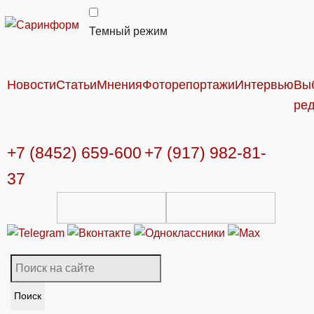
Темный режим
Новости
Статьи
Мнения
Фоторепортажи
Интервью
Вы
ре
+7 (8452) 659-600
+7 (917) 982-81-
37
Поиск