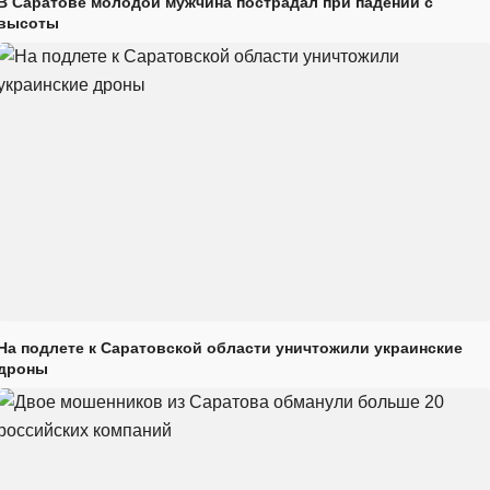
В Саратове молодой мужчина пострадал при падении с
высоты
На подлете к Саратовской области уничтожили украинские
дроны