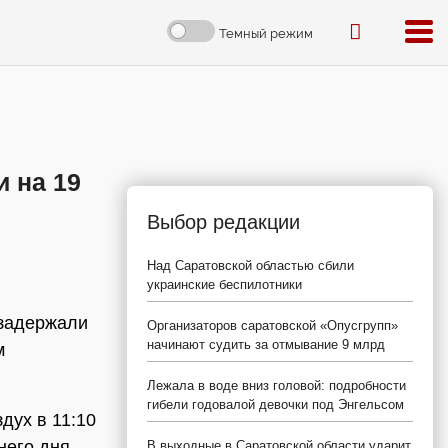
Темный режим
и на 19
Выбор редакции
Над Саратовской областью сбили
украинские беспилотники
 задержали
Организаторов саратовской «Опусгрупп»
начинают судить за отмывание 9 млрд
м
Лежала в воде вниз головой: подробности
гибели годовалой девочки под Энгельсом
дух в 11:10
него дня.
В выходные в Саратовской области ударит