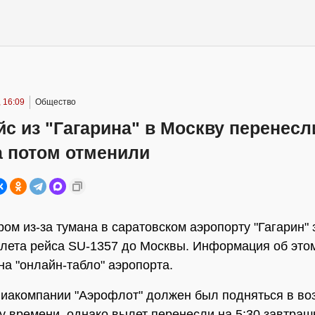
 16:09
Общество
с из "Гагарина" в Москву перенесл
а потом отменили
ром из-за тумана в саратовском аэропорту "Гагарин"
лета рейса SU-1357 до Москвы. Информация об это
на "онлайн-табло" аэропорта.
иакомпании "Аэрофлот" должен был подняться в воз
у времени, однако вылет перенесли на 5:30 завтраш