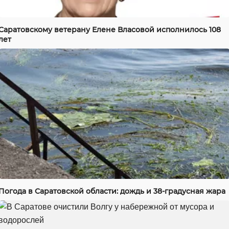
Саратовскому ветерану Елене Власовой исполнилось 108
лет
Погода в Саратовской области: дождь и 38-градусная жара