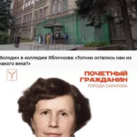
Володин в колледже Яблочкова: «Толчки остались нам из
какого века?»