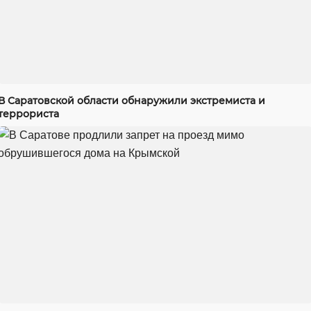
В Саратовской области обнаружили экстремиста и
террориста