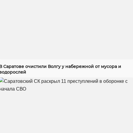
В Саратове очистили Волгу у набережной от мусора и
водорослей