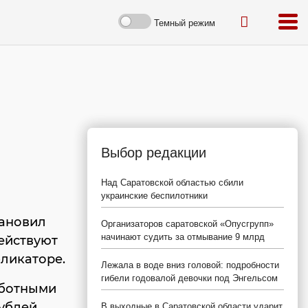
Темный режим
Выбор редакции
Над Саратовской областью сбили
украинские беспилотники
ановил
Организаторов саратовской «Опусгрупп»
начинают судить за отмывание 9 млрд
действуют
бликаторе.
Лежала в воде вниз головой: подробности
гибели годовалой девочки под Энгельсом
аботными
ублей.
В выходные в Саратовской области ударит