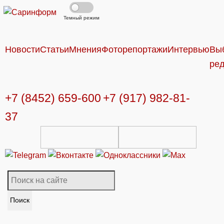
Темный режим
Новости
Статьи
Мнения
Фоторепортажи
Интервью
Вы
ре
+7 (8452) 659-600
+7 (917) 982-81-
37
Поиск