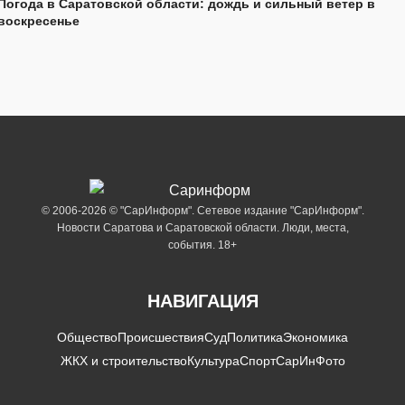
Погода в Саратовской области: дождь и сильный ветер в
воскресенье
© 2006-2026 © "СарИнформ". Сетевое издание "СарИнформ".
Новости Саратова и Саратовской области. Люди, места,
события. 18+
НАВИГАЦИЯ
Общество
Происшествия
Суд
Политика
Экономика
ЖКХ и строительство
Культура
Спорт
СарИнФото