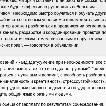
человек, который составит план работы и сможет сл
 также будет эффективно руководить небольшим
ивом. Необходимо быстро обучаться и обучать други
сабливаться к новым условиям и видам деятельности
натор должен разбираться в продвижении региональ
e-канала, разработке и координировании проектов п
ьно-политическим темам, связанным с нарушением
ских прав", — говорится в объявлении.
ований к кандидату:умение при необходимости все 
рганизовывать тех, кто все сделает ручками", "идейн
роться с жуликами и ворами", способность разбирать
инициативность и креативность, стрессоустойчивость
 сотрудниками силовых ведомств и государственных 
дить общий язык с разными людьми.
 обещают зарплату по результатам собеседования,