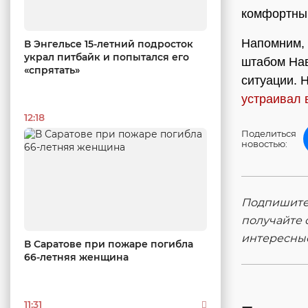
комфортный
Напомним,
В Энгельсе 15-летний подросток
украл питбайк и попытался его
штабом На
«спрятать»
ситуации. 
устраивал 
12:18
Поделиться
новостью:
Подпишитес
получайте 
интересны
В Саратове при пожаре погибла
66-летняя женщина
11:31