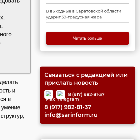
едовать
В выходные в Саратовской области
х,
ударит 39-градусная жара
.
ного
Читать больше
о
Связаться с редакцией или
сделать
прислать новость
ость и
8 (917) 982-81-37
ся в
8 (917) 982-81-37
, умение
info@sarinform.ru
структур,