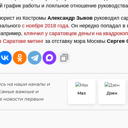
 график работы и лояльное отношение руководства
 юрист из Костромы
Александр Зыков
руководил са
вального
с ноября 2018 года
. Он нередко попадал в
Например,
клянчил у саратовцев деньги на квадроко
в Саратове митинг
за отставку мэра Москвы
Сергея 
ь на наши каналы и
самые важные и
Max
Дзен
е новости первым