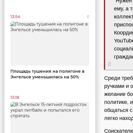
"Нужен 
ему, а
коллект
13:54
приспо
Коорди
YouTub
социал
граждан
Площадь тушения на полигоне в
Энгельсе уменьшилась на 50%
Среди треб
ручками и о
желание бо
13:18
политике, 
общаться с
легко нахо
Соискателю