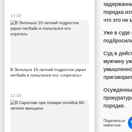
задержанны
порядка из
13:18
что это не 
Уже в суде
подбросили
Суд в дейс
мужчину уж
умышленное
В Энгельсе 15-летний подросток украл
питбайк и попытался его «спрятать»
приговорил
Осужденный
12:18
прокуратур
порядке.
Поделиться
новостью: