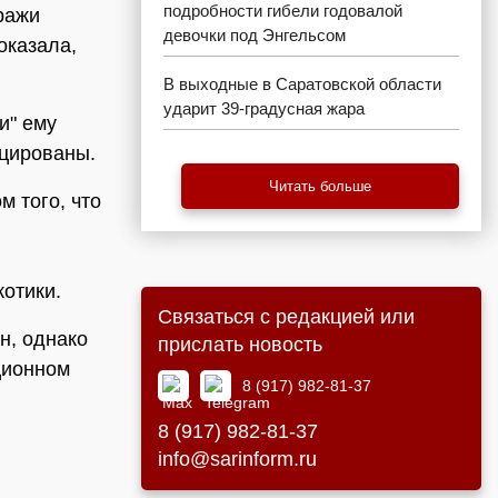
подробности гибели годовалой
тражи
девочки под Энгельсом
оказала,
В выходные в Саратовской области
ударит 39-градусная жара
и" ему
ицированы.
Читать больше
м того, что
котики.
Связаться с редакцией или
н, однако
прислать новость
ционном
8 (917) 982-81-37
8 (917) 982-81-37
info@sarinform.ru