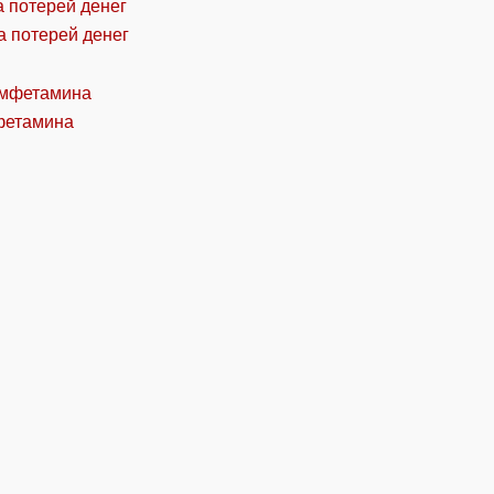
а потерей денег
фетамина