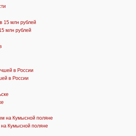
сти
15 млн рублей
шей в России
ке
 на Кумысной поляне