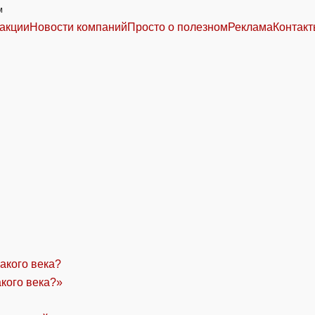
м
акции
Новости компаний
Просто о полезном
Реклама
Контак
акого века?»