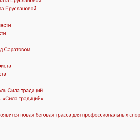
та Еруслановой
сти
од Саратовом
ста
ль «Сила традиций»
оявится новая беговая трасса для профессиональных спо