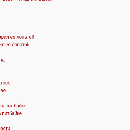
ил ее лопатой
ове
а питбайке