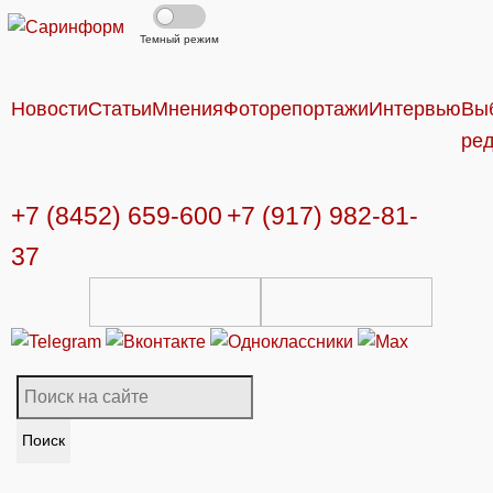
Темный режим
Новости
Статьи
Мнения
Фоторепортажи
Интервью
Вы
ре
+7 (8452) 659-600
+7 (917) 982-81-
37
Поиск